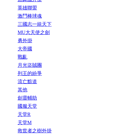
英雄聯盟
激鬥棒球魂
三國志一統天下
MU大天使之劍
勇外掛
大帝國
戰亂
月光盜賊團
列王的紛爭
流亡黯道
其他
劍靈輔助
國服天堂
天堂R
天堂M
救世者之樹外掛