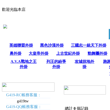
歡迎光臨本店
英雄聯盟外掛
黑色沙漠外掛
三國志一統天下外掛
勇外掛
大皇帝外掛
上古世紀外掛
勁舞團外掛
A.V.A戰地之王
列王的紛爭
攻城掠地外
跑
外掛
外掛
掛
G419-RC帳務客服：
g419tw
G419-QQ帳務客服：
總計
0
個記錄